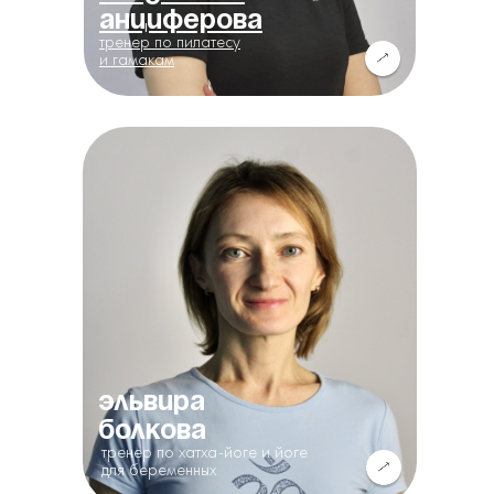
Анциферова
тренер по пилатесу
и гамакам
Эльвира
Болкова
тренер по хатха-йоге и йоге
для беременных