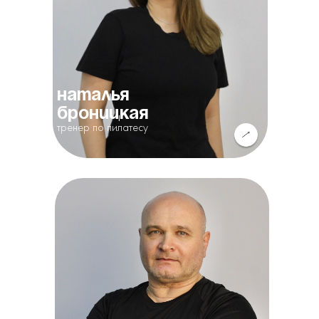
наталья
броницкая
тренер по пилатесу