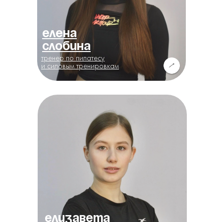
Елена
Слобина
тренер по пилатесу
и силовым тренировкам
Елизавета