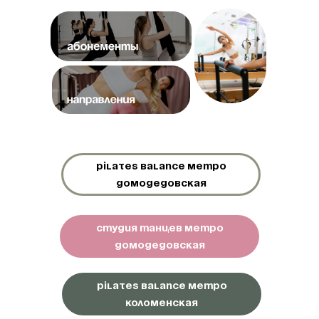
pilates balance метро
домодедовская
Студия танцев метро
домодедовская
pilates balance метро
коломенская