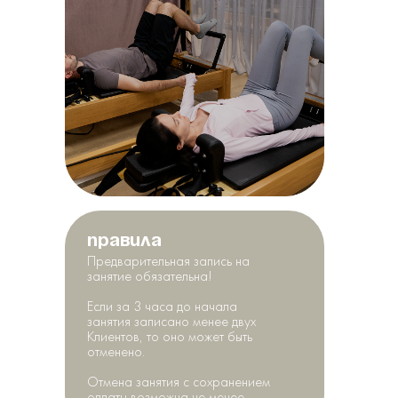
Правила
Предварительная запись на
занятие обязательна!
Если за 3 часа до начала
занятия записано менее двух
Клиентов, то оно может быть
отменено.
Отмена занятия с сохранением
оплаты возможна не менее