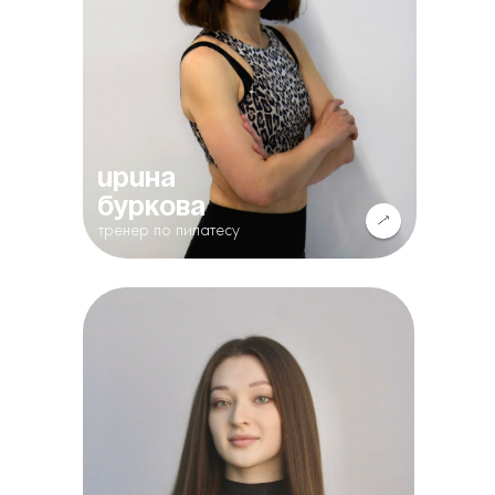
Ирина
Буркова
тренер по пилатесу