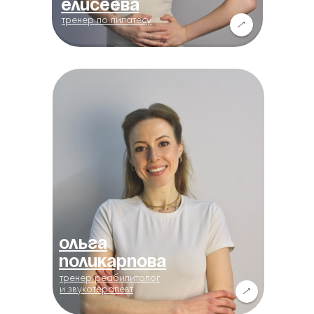
Елисеева
тренер по пилатесу
Ольга
Поликарпова
тренер реабилитолог
и звукотерапевт