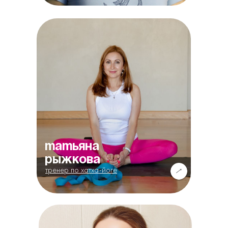
татьяна
рыжкова
тренер по хатха-йоге