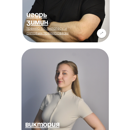
Игорь
Зимин
тренер по пилатесу и
силовым тренировкам
Виктория